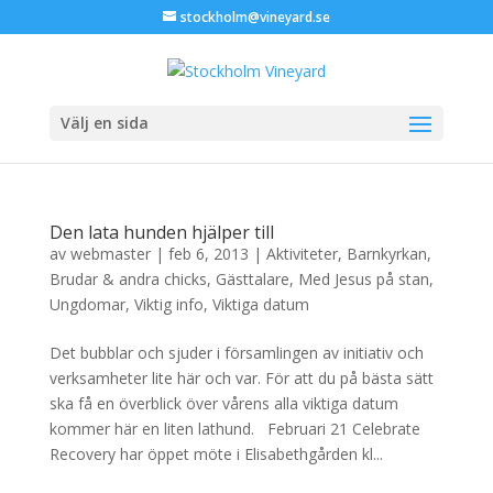
stockholm@vineyard.se
Välj en sida
Den lata hunden hjälper till
av
webmaster
|
feb 6, 2013
|
Aktiviteter
,
Barnkyrkan
,
Brudar & andra chicks
,
Gästtalare
,
Med Jesus på stan
,
Ungdomar
,
Viktig info
,
Viktiga datum
Det bubblar och sjuder i församlingen av initiativ och
verksamheter lite här och var. För att du på bästa sätt
ska få en överblick över vårens alla viktiga datum
kommer här en liten lathund. Februari 21 Celebrate
Recovery har öppet möte i Elisabethgården kl...