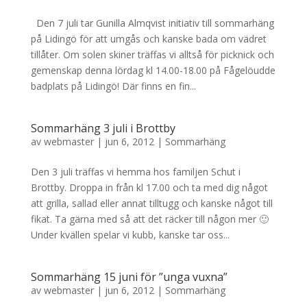
Den 7 juli tar Gunilla Almqvist initiativ till sommarhäng
på Lidingö för att umgås och kanske bada om vädret
tillåter. Om solen skiner träffas vi alltså för picknick och
gemenskap denna lördag kl 14.00-18.00 på Fågelöudde
badplats på Lidingö! Där finns en fin...
Sommarhäng 3 juli i Brottby
av
webmaster
|
jun 6, 2012
|
Sommarhäng
Den 3 juli träffas vi hemma hos familjen Schut i
Brottby. Droppa in från kl 17.00 och ta med dig något
att grilla, sallad eller annat tilltugg och kanske något till
fikat. Ta gärna med så att det räcker till någon mer 🙂
Under kvällen spelar vi kubb, kanske tar oss...
Sommarhäng 15 juni för ”unga vuxna”
av
webmaster
|
jun 6, 2012
|
Sommarhäng