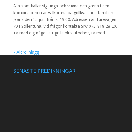
Alla som kallar sig unga och vuxna och gärna i den
kombinationen är välkomna på grillkväll hos familjen
Jeans den 15 juni från kl 19.00. Adressen är Turevägen
70 i Sollentuna. Vid frågor kontakta Siw 073-818 28 20.
Ta med dig något att grilla plus tillbehör, ta med...
« Äldre inlägg
SENASTE PREDIKNINGAR