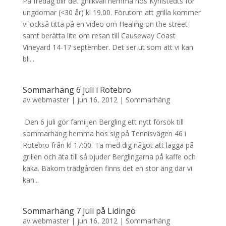
På fredag blir det grillkväll hemma hos Kyhlstedts för
ungdomar (<30 år) kl 19.00. Förutom att grilla kommer
vi också titta på en video om Healing on the street
samt berätta lite om resan till Causeway Coast
Vineyard 14-17 september. Det ser ut som att vi kan
bli...
Sommarhäng 6 juli i Rotebro
av
webmaster
|
jun 16, 2012
|
Sommarhäng
Den 6 juli gör familjen Bergling ett nytt försök till
sommarhäng hemma hos sig på Tennisvägen 46 i
Rotebro från kl 17:00. Ta med dig något att lägga på
grillen och äta till så bjuder Berglingarna på kaffe och
kaka. Bakom trädgården finns det en stor äng där vi
kan...
Sommarhäng 7 juli på Lidingö
av
webmaster
|
jun 16, 2012
|
Sommarhäng