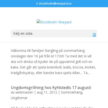
stockholm@vineyard.se
Välj en sida
Sommarhäng hos Berglings
av
webmaster
|
jul 1, 2013
|
Sommarhäng
Välkomna till familjen Bergling på sommarhäng
onsdagen den 10 juli från kl 17.00! Ta med det ni vill
äta och dricka så bjuder de på uppvärmd grill och en
kaka. Det går att spela brännboll, kubb, boccia, kricket,
trädgårdsyatzy, eller kanske bara spela Allan… Ta...
Ungdomsgrillning hos Kyhlstedts 17 augusti
av
webmaster
|
aug 11, 2012
|
Sommarhäng
,
Ungdomar