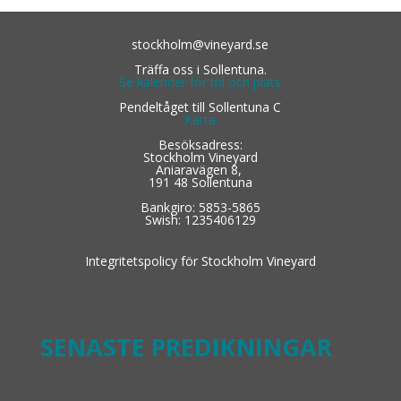
stockholm@vineyard.se
Träffa oss i Sollentuna.
Se kalender för tid och plats
Pendeltåget till Sollentuna C
Karta
Besöksadress:
Stockholm Vineyard
Aniaravägen 8,
191 48 Sollentuna
Bankgiro: 5853-5865
Swish: 1235406129
Integritetspolicy för Stockholm Vineyard
SENASTE PREDIKNINGAR