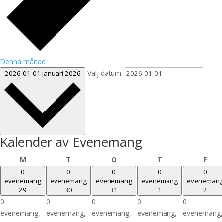
Denna månad
Välj datum.
2026-01-01
januari 2026
Kalender av Evenemang
måndag
tisdag
onsdag
torsdag
fre
M
T
O
T
F
0
0
0
0
0
evenemang
evenemang
evenemang
evenemang
eveneman
29
30
31
1
2
0
0
0
0
0
evenemang,
evenemang,
evenemang,
evenemang,
evenemang