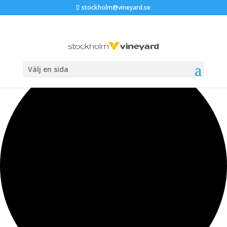
stockholm@vineyard.se
35 evenemang har hittats.
Välj en sida