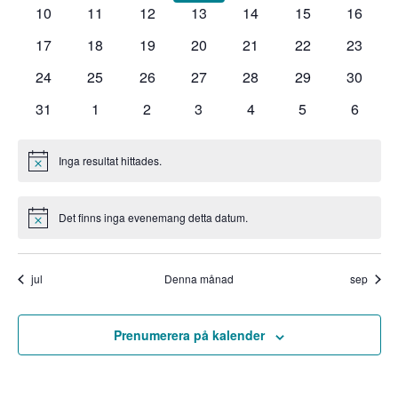
evenemang
evenemang
evenemang
evenemang
evenemang
evenemang
evene
NAV
0
0
0
0
0
0
0
10
11
12
13
14
15
16
evenemang
evenemang
evenemang
evenemang
evenemang
evenemang
evenem
0
0
0
0
0
0
0
17
18
19
20
21
22
23
evenemang
evenemang
evenemang
evenemang
evenemang
evenemang
evenem
0
0
0
0
0
0
0
24
25
26
27
28
29
30
evenemang
evenemang
evenemang
evenemang
evenemang
evenemang
evenem
0
0
0
0
0
0
0
31
1
2
3
4
5
6
evenemang
evenemang
evenemang
evenemang
evenemang
evenemang
evene
Inga resultat hittades.
Notis
Det finns inga evenemang detta datum.
Notis
jul
Denna månad
sep
Prenumerera på kalender