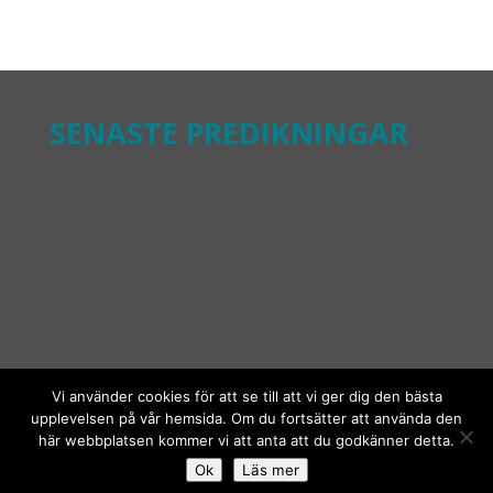
SENASTE PREDIKNINGAR
Vi använder cookies för att se till att vi ger dig den bästa
upplevelsen på vår hemsida. Om du fortsätter att använda den
här webbplatsen kommer vi att anta att du godkänner detta.
© Stockholm Vineyard 2019
Ok
Läs mer