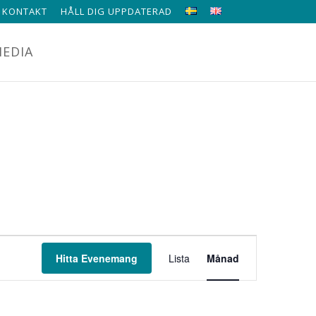
KONTAKT
HÅLL DIG UPPDATERAD
EDIA
EVENEMA
Hitta Evenemang
Lista
Månad
VYNAVIGE