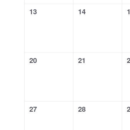
0
0
13
14
evenemang,
evenemang,
0
0
20
21
evenemang,
evenemang,
0
0
27
28
evenemang,
evenemang,