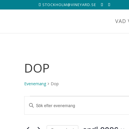
STOCKHOLM@VINEYARD.SE
VAD 
DOP
Evenemang
Dop
EVENEMANG
EVENEMANG
Ange
SEARCH
nyckelord.
AND
Sök