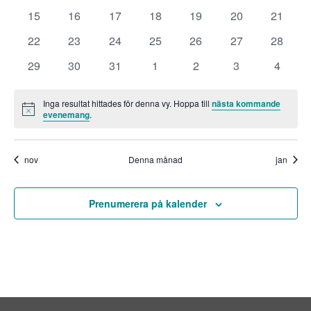
EVENEMANG
evenemang
evenemang
evenemang
evenemang
evenemang
evenemang
evenem
NAV
0
0
0
0
0
0
0
15
16
17
18
19
20
21
evenemang
evenemang
evenemang
evenemang
evenemang
evenemang
evenem
0
0
0
0
0
0
0
22
23
24
25
26
27
28
evenemang
evenemang
evenemang
evenemang
evenemang
evenemang
evenem
0
0
0
0
0
0
0
29
30
31
1
2
3
4
evenemang
evenemang
evenemang
evenemang
evenemang
evenemang
evene
Inga resultat hittades för denna vy. Hoppa till
nästa kommande
Notis
evenemang
.
nov
Denna månad
jan
Prenumerera på kalender