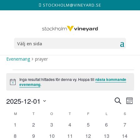
STOCKHOLM@VINEYARD.SE
Välj en sida
PRAYER
Evenemang
prayer
EVENEMANG
Inga resultat hittades för denna vy. Hoppa till
nästa kommande
Notis
evenemang
.
EVE
E
2025-12-01
Sök
Måna
V
SEA
Välj
KALENDER
M
MÅNDAG
T
TISDAG
O
ONSDAG
T
TORSDAG
F
FREDAG
L
LÖRDAG
S
SÖNDA
datum.
AND
AV
0
0
0
0
0
0
0
1
2
3
4
5
6
7
evenemang
evenemang
evenemang
evenemang
evenemang
evenemang
evene
VIE
0
0
0
0
0
0
0
8
9
10
11
12
13
14