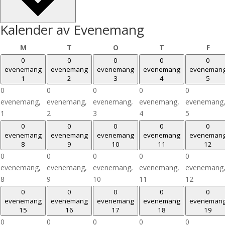
Kalender av Evenemang
måndag
tisdag
onsdag
torsdag
fre
M
T
O
T
F
0
0
0
0
0
evenemang
evenemang
evenemang
evenemang
eveneman
1
2
3
4
5
0
0
0
0
0
evenemang,
evenemang,
evenemang,
evenemang,
evenemang
1
2
3
4
5
0
0
0
0
0
evenemang
evenemang
evenemang
evenemang
eveneman
8
9
10
11
12
0
0
0
0
0
evenemang,
evenemang,
evenemang,
evenemang,
evenemang
8
9
10
11
12
0
0
0
0
0
evenemang
evenemang
evenemang
evenemang
eveneman
15
16
17
18
19
0
0
0
0
0