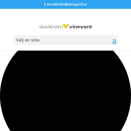
stockholm@vineyard.se
35 evenemang har hittats.
Välj en sida