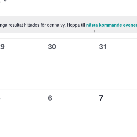
6
Inga resultat hittades för denna vy. Hoppa till
nästa kommande even
Notis
SDAG
T
TORSDAG
F
FREDAG
0
0
0
29
30
31
evenemang,
evenemang,
evenemang
0
0
0
5
6
7
evenemang,
evenemang,
evenemang