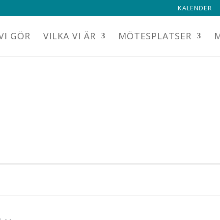
KALENDER
VI GÖR
VILKA VI ÄR
MÖTESPLATSER
M