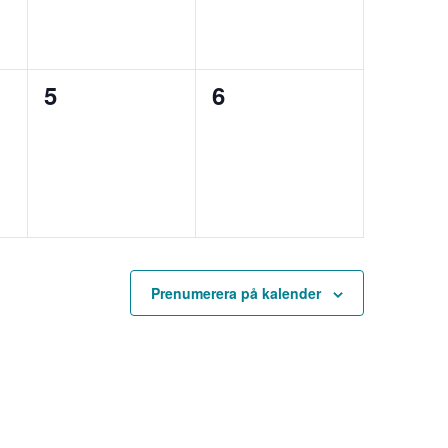
0
0
5
6
,
evenemang,
evenemang,
Prenumerera på kalender