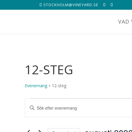
STOCKHOLM@VINEYARD.SE
VAD 
12-STEG
Evenemang
12-steg
EVENEMANG
EVENEMANG
Ange
SEARCH
nyckelord.
AND
Sök