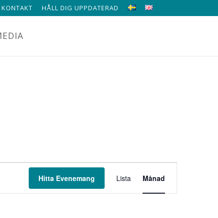
KONTAKT
HÅLL DIG UPPDATERAD
EDIA
EVENEMA
Hitta Evenemang
Lista
Månad
VYNAVIGE