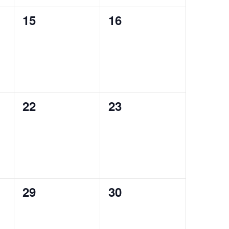
0
0
15
16
,
evenemang,
evenemang,
0
0
22
23
,
evenemang,
evenemang,
0
0
29
30
,
evenemang,
evenemang,