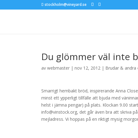
stockholm@vineyard.se
Du glömmer väl inte b
av
webmaster
|
nov 12, 2012
|
Brudar & andra 
Smarrigt hembakt bröd, inspirerande Anna Clos
minst ett ypperligt tillfälle att bjuda med väninn
helst i jämna pengar) på plats. Klockan 9.00 start
info@vinstock.org, det går även bra att skriva p
mejladress. Vi hoppas på en riktigt mysig morgon 