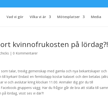
Vad vi gör
Vilka vi är
Mötesplatser
Media
ort kvinnofrukosten på lördag?
chicks
|
0 Kommentarer
e som talar, trevlig gemenskap med gamla och nya bekantskaper och 
an till kyrkan! Endast en femtiolapp kostar kalaset och den betalas (allr
ar vi och avslutar kring klockan 11.00. Anmäler dig gör du till
å Facebook-gruppens vägg. Har du frågor går de bra att ställa till sa
på lördag, visst ses vi där?!