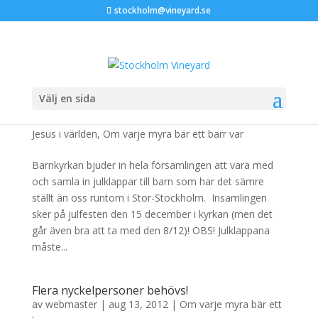
stockholm@vineyard.se
Välj en sida
Julklappsinsamling
av
webmaster
|
dec 3, 2013
|
Barnkyrkan
,
Jul
,
Med
Jesus i världen
,
Om varje myra bär ett barr var
Barnkyrkan bjuder in hela församlingen att vara med
och samla in julklappar till barn som har det sämre
ställt än oss runtom i Stor-Stockholm. Insamlingen
sker på julfesten den 15 december i kyrkan (men det
går även bra att ta med den 8/12)! OBS! Julklappana
måste...
Flera nyckelpersoner behövs!
av
webmaster
|
aug 13, 2012
|
Om varje myra bär ett