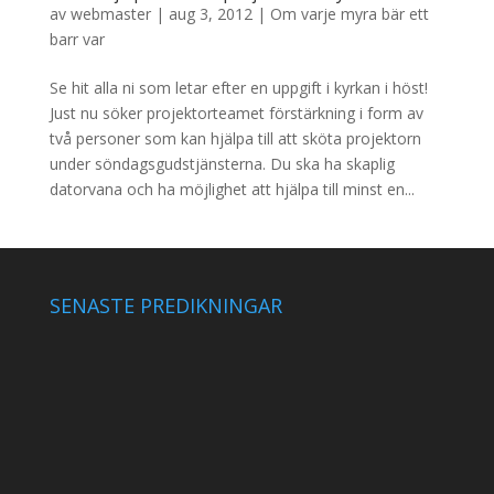
av
webmaster
|
aug 3, 2012
|
Om varje myra bär ett
barr var
Se hit alla ni som letar efter en uppgift i kyrkan i höst!
Just nu söker projektorteamet förstärkning i form av
två personer som kan hjälpa till att sköta projektorn
under söndagsgudstjänsterna. Du ska ha skaplig
datorvana och ha möjlighet att hjälpa till minst en...
SENASTE PREDIKNINGAR