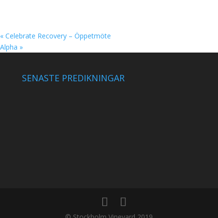
«
Celebrate Recovery – Öppetmöte
Alpha
»
SENASTE PREDIKNINGAR
© Stockholm Vineyard 2019