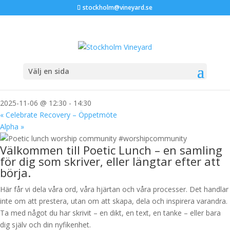
stockholm@vineyard.se
« Alla Evenemang
Detta evenemang har redan ägt rum.
Välj en sida
Poetic lunch
2025-11-06 @ 12:30
-
14:30
«
Celebrate Recovery – Öppetmöte
Alpha
»
Välkommen till Poetic Lunch – en samling
för dig som skriver, eller längtar efter att
börja.
Här får vi dela våra ord, våra hjärtan och våra processer. Det handlar
inte om att prestera, utan om att skapa, dela och inspirera varandra.
Ta med något du har skrivit – en dikt, en text, en tanke – eller bara
dig själv och din nyfikenhet.