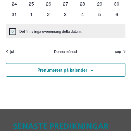
0
0
0
0
0
0
0
24
25
26
27
28
29
30
evenemang
evenemang
evenemang
evenemang
evenemang
evenemang
evenem
0
0
0
0
0
0
0
31
1
2
3
4
5
6
evenemang
evenemang
evenemang
evenemang
evenemang
evenemang
evene
Det finns inga evenemang detta datum.
Notis
jul
Denna månad
sep
Prenumerera på kalender
SENASTE PREDIKNINGAR