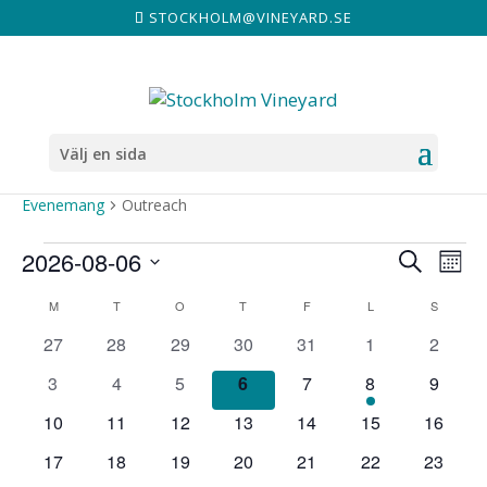
STOCKHOLM@VINEYARD.SE
Välj en sida
OUTREACH
Evenemang
Outreach
EVENEMANG
EVE
E
2026-08-06
Sök
Måna
V
SEA
Välj
KALENDER
M
MÅNDAG
T
TISDAG
O
ONSDAG
T
TORSDAG
F
FREDAG
L
LÖRDAG
S
SÖNDA
datum.
AND
AV
0
0
0
0
0
0
0
27
28
29
30
31
1
2
evenemang
evenemang
evenemang
evenemang
evenemang
evenemang
evene
VIE
0
0
0
0
0
1
0
3
4
5
6
7
8
9
EVENEMANG
evenemang
evenemang
evenemang
evenemang
evenemang
evenemang
evene
NAV
0
0
0
0
0
0
0
10
11
12
13
14
15
16
evenemang
evenemang
evenemang
evenemang
evenemang
evenemang
evenem
0
0
0
0
0
0
0
17
18
19
20
21
22
23
evenemang
evenemang
evenemang
evenemang
evenemang
evenemang
evenem