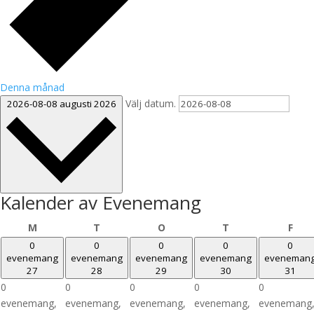
Denna månad
Välj datum.
2026-08-08
augusti 2026
Kalender av Evenemang
måndag
tisdag
onsdag
torsdag
fre
M
T
O
T
F
0
0
0
0
0
evenemang
evenemang
evenemang
evenemang
eveneman
27
28
29
30
31
0
0
0
0
0
evenemang,
evenemang,
evenemang,
evenemang,
evenemang