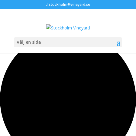
stockholm@vineyard.se
42 evenemang har hittats.
Välj en sida