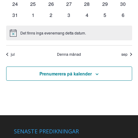
0
0
0
0
0
0
0
24
25
26
27
28
29
30
evenemang
evenemang
evenemang
evenemang
evenemang
evenemang
evenem
0
0
0
0
0
0
0
31
1
2
3
4
5
6
evenemang
evenemang
evenemang
evenemang
evenemang
evenemang
evene
Det finns inga evenemang detta datum.
Notis
jul
Denna månad
sep
Prenumerera på kalender
SENASTE PREDIKNINGAR