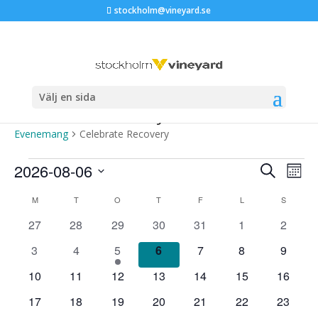
stockholm@vineyard.se
Välj en sida
Celebrate Recovery
Evenemang
Celebrate Recovery
Evenemang
Evene
Ev
2026-08-06
Sök
Måna
vyn
Search
Välj
Kalender
and
M
MÅNDAG
T
TISDAG
O
ONSDAG
T
TORSDAG
F
FREDAG
L
LÖRDAG
S
SÖNDA
datum.
av
Views
0
0
0
0
0
0
0
27
28
29
30
31
1
2
Evenemang
Naviga
evenemang
evenemang
evenemang
evenemang
evenemang
evenemang
evene
0
0
1
0
0
0
0
3
4
5
6
7
8
9
evenemang
evenemang
evenemang
evenemang
evenemang
evenemang
evene
0
0
0
0
0
0
0
10
11
12
13
14
15
16
evenemang
evenemang
evenemang
evenemang
evenemang
evenemang
evenem
0
0
0
0
0
0
0
17
18
19
20
21
22
23
evenemang
evenemang
evenemang
evenemang
evenemang
evenemang
evenem