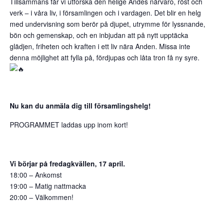
Tillsammans får vi utforska den helige Andes närvaro, röst och
verk – i våra liv, i församlingen och i vardagen. Det blir en helg
med undervisning som berör på djupet, utrymme för lyssnande,
bön och gemenskap, och en inbjudan att på nytt upptäcka
glädjen, friheten och kraften i ett liv nära Anden. Missa inte
denna möjlighet att fylla på, fördjupas och låta tron få ny syre.
Nu kan du anmäla dig till församlingshelg!
PROGRAMMET laddas upp inom kort!
Vi börjar på fredagkvällen, 17 april.
18:00 – Ankomst
19:00 – Matig nattmacka
20:00 – Välkommen!