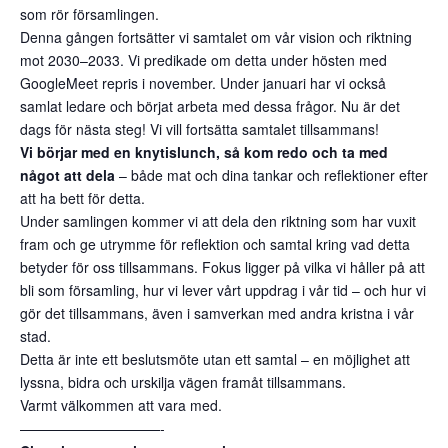
som rör församlingen.
Denna gången fortsätter vi samtalet om vår vision och riktning
mot 2030–2033. Vi predikade om detta under hösten med
GoogleMeet repris i november. Under januari har vi också
samlat ledare och börjat arbeta med dessa frågor. Nu är det
dags för nästa steg! Vi vill fortsätta samtalet tillsammans!
Vi börjar med en knytislunch, så kom redo och ta med
något att dela
– både mat och dina tankar och reflektioner efter
att ha bett för detta.
Under samlingen kommer vi att dela den riktning som har vuxit
fram och ge utrymme för reflektion och samtal kring vad detta
betyder för oss tillsammans. Fokus ligger på vilka vi håller på att
bli som församling, hur vi lever vårt uppdrag i vår tid – och hur vi
gör det tillsammans, även i samverkan med andra kristna i vår
stad.
Detta är inte ett beslutsmöte utan ett samtal – en möjlighet att
lyssna, bidra och urskilja vägen framåt tillsammans.
Varmt välkommen att vara med.
——————————-